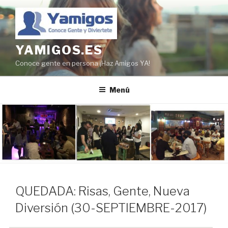
Saltar
al
contenido
YAMIGOS.ES
Conoce gente en persona ¡Haz Amigos YA!
Menú
QUEDADA: Risas, Gente, Nueva
Diversión (30-SEPTIEMBRE-2017)