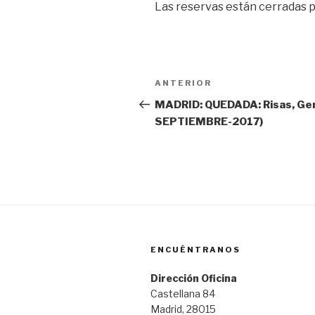
Las reservas están cerradas 
Navegación
Entrada
ANTERIOR
de
anterior:
MADRID: QUEDADA: Risas, Gen
SEPTIEMBRE-2017)
entradas
ENCUÉNTRANOS
Dirección Oficina
Castellana 84
Madrid, 28015