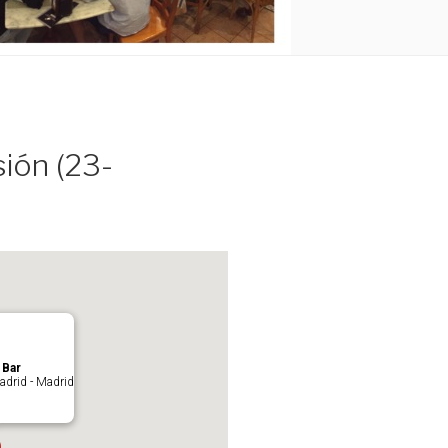
ión (23-
 Bar
drid - Madrid